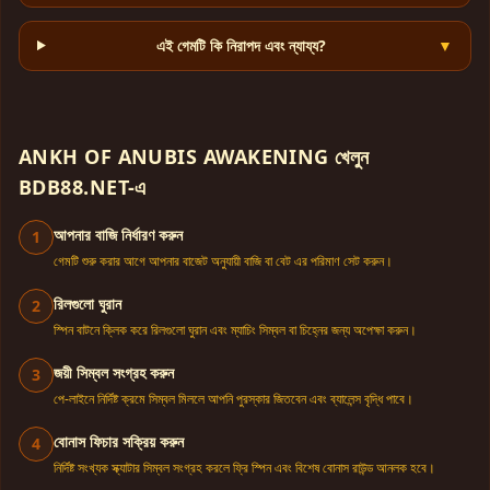
এই গেমটি কি নিরাপদ এবং ন্যায্য?
▼
ANKH OF ANUBIS AWAKENING খেলুন
BDB88.NET-এ
আপনার বাজি নির্ধারণ করুন
1
গেমটি শুরু করার আগে আপনার বাজেট অনুযায়ী বাজি বা বেট এর পরিমাণ সেট করুন।
রিলগুলো ঘুরান
2
স্পিন বাটনে ক্লিক করে রিলগুলো ঘুরান এবং ম্যাচিং সিম্বল বা চিহ্নের জন্য অপেক্ষা করুন।
জয়ী সিম্বল সংগ্রহ করুন
3
পে-লাইনে নির্দিষ্ট ক্রমে সিম্বল মিললে আপনি পুরস্কার জিতবেন এবং ব্যালেন্স বৃদ্ধি পাবে।
বোনাস ফিচার সক্রিয় করুন
4
নির্দিষ্ট সংখ্যক স্ক্যাটার সিম্বল সংগ্রহ করলে ফ্রি স্পিন এবং বিশেষ বোনাস রাউন্ড আনলক হবে।