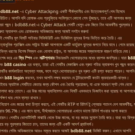
bdb88.net
-এ Cyber Attackpng একটি শীর্ষস্থানীয় এবং উত্তেজনাপূর্ণ গেম হিসেবে
রিচিত। আপনি যদি রোমাঞ্চ এবং প্রযুক্তির সংমিশ্রণে কোনো গেম খুঁজছেন, তবে এটি আপনার জন্য
েরা পছন্দ। bdb88.net-এ Cyber Attack গেমটি খেলুন এবং জিতে নিন আকর্ষণীয় পুরস্কার।
্রুত অ্যাকশন এবং রোমাঞ্চকর অভিজ্ঞতার জন্য আজই লগইন করুন!
ই গেমটির মূল থিমটি সাইবার সিকিউরিটি এবং ডিজিটাল যুদ্ধের উপর ভিত্তি করে তৈরি। এর
ত্যাধুনিক গ্রাফিক্স এবং সাউন্ড ইফেক্ট আপনাকে একটি ভার্চুয়াল যুদ্ধের জগতে নিয়ে যাবে। গেমে রয়েছে
িভিন্ন ধরণের বিশেষ সিম্বল এবং বোনাস রাউন্ড, যা আপনার জয়ের সম্ভাবনাকে বহুগুণ বাড়িয়ে দেয়।
িশেষ করে এর
ফ্রি স্পিন
এবং
মাল্টিপ্লায়ার
ফিচারগুলি খেলোয়াড়দের মধ্যে ব্যাপক জনপ্রিয়। যারা
b8
বং
b88 casino
এর ভক্ত, তারা এই গেমটির মেকানিক্স এবং দ্রুত গতির অ্যাকশন খুব পছন্দ করে
েমটির কার্যকারিতা অত্যন্ত সহজ, ফলে নতুন খেলোয়াড়রাও খুব দ্রুত এটি রপ্ত করতে পারেন। আপনি
খন
b88 login
করবেন, তখন আপনি লক্ষ্য করবেন যে ইন্টারফেসটি কতটা ব্যবহারকারী-বান্ধব।
াইবার অ্যাটাক গেমটিতে জেতার জন্য কৌশল এবং ধৈর্যের প্রয়োজন, যা একে সাধারণ স্লট গেম থেকে
লাদা করে তোলে। এর উচ্চ মানের অ্যানিমেশন এবং থিমটি এমনভাবে ডিজাইন করা হয়েছে যা আপনাক
ীর্ঘক্ষণ ধরে গেমে ব্যস্ত রাখবে।
িনিয়োগ এবং জয়ের কথা চিন্তা করলে, এই গেমটির RTP বা রিটার্ন টু প্লেয়ার শতাংশ বেশ আকর্ষণীয়, 
্রায় 96.7%। এর মানে হলো, দীর্ঘমেয়াদে খেলোয়াড়রা এখানে ভালো রিটার্ন পাওয়ার আশা করতে
ারেন। গেমটির ভোলাটিলিটি মাঝারি থেকে উচ্চ মানের, যা বড় জয়ের সুযোগ তৈরি করে। যারা বড় রিস্ক
িয়ে বড় পুরস্কার জিততে চান, তাদের জন্য এটি একটি আদর্শ প্ল্যাটফর্ম।
পনার গেমিং অভিজ্ঞতাকে আরও সমৃদ্ধ করতে আজই
bdb88.net
ভিজিট করুন। এখানে আপনি