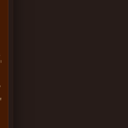
8
ন।
ে
যা