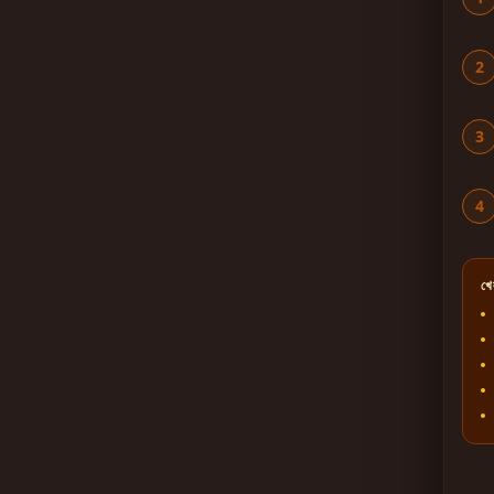
2
3
4
খেল