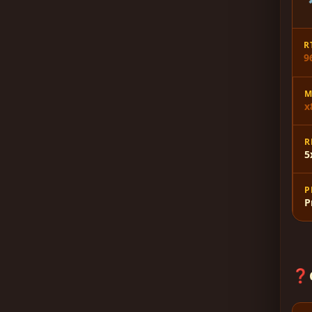
R
9
M
x
R
5
P
P
❓