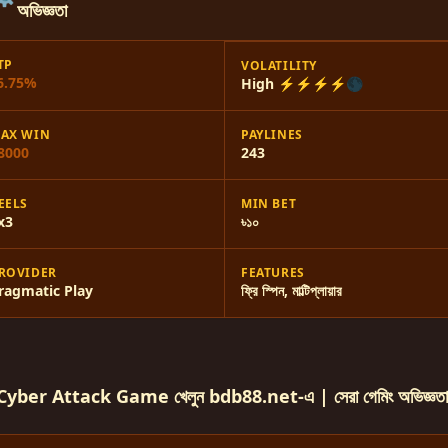
অভিজ্ঞতা
TP
VOLATILITY
6.75%
High ⚡⚡⚡⚡🌑
AX WIN
PAYLINES
8000
243
EELS
MIN BET
x3
৳১০
ROVIDER
FEATURES
ragmatic Play
ফ্রি স্পিন, মাল্টিপ্লায়ার
Cyber Attack Game খেলুন bdb88.net-এ | সেরা গেমিং অভিজ্ঞতা