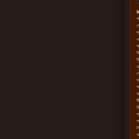
প
স
দ
এ
অ
ব
ব
এ
গ
য
স
আ
দ
ব
প
প
ন
আ