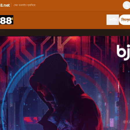
8.net
সেরা অনলাইন ক্যাসিনো
লগইন
নিবন্ধ