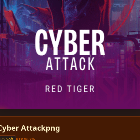
▶
Cyber Attackpng
PG Soft
RTP 96.7%