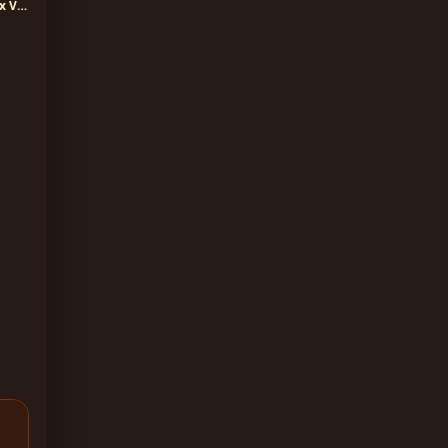
Agent Jane Blonde Max Volumepng