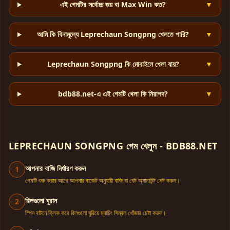
এই গেমটির সর্বোচ্চ জয় বা Max Win কত?
▼
আমি কি বিনামূল্যে Leprechaun Songpng খেলতে পারি?
▼
Leprechaun Songpng কি মোবাইলে খেলা যায়?
▼
bdb88.net-এ এই গেমটি খেলা কি নিরাপদ?
▼
LEPRECHAUN SONGPNG গেম খেলুন - BDB88.NET
আপনার বাজি নির্ধারণ করুন
1
গেমটি শুরু করার আগে আপনার বাজেট অনুযায়ী বাজি বা বেট অ্যামাউন্ট সেট করুন।
রিলগুলো ঘুরান
2
স্পিন বাটনে ক্লিক করে রিলগুলো ঘুরিয়ে ম্যাচিং সিম্বল খোঁজার চেষ্টা করুন।