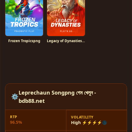
Frozen Tropicspng
Legacy of Dynastiespng
Leprechaun Songpng গেম খেলুন -
⚙️
bdb88.net
RTP
VOLATILITY
96.5%
High ⚡⚡⚡⚡🌑