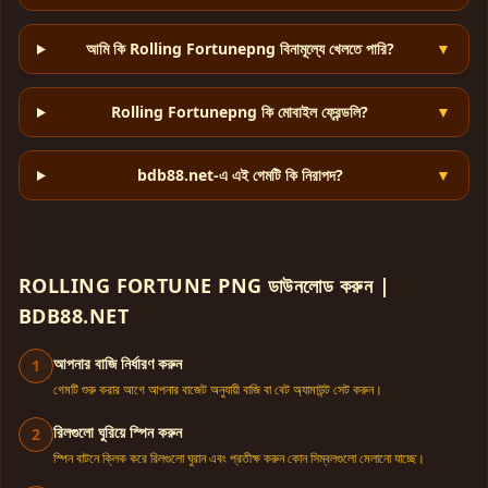
আমি কি Rolling Fortunepng বিনামূল্যে খেলতে পারি?
▼
Rolling Fortunepng কি মোবাইল ফ্রেন্ডলি?
▼
bdb88.net-এ এই গেমটি কি নিরাপদ?
▼
ROLLING FORTUNE PNG ডাউনলোড করুন |
BDB88.NET
আপনার বাজি নির্ধারণ করুন
1
গেমটি শুরু করার আগে আপনার বাজেট অনুযায়ী বাজি বা বেট অ্যামাউন্ট সেট করুন।
রিলগুলো ঘুরিয়ে স্পিন করুন
2
স্পিন বাটনে ক্লিক করে রিলগুলো ঘুরান এবং প্রতীক্ষ করুন কোন সিম্বলগুলো মেলানো যাচ্ছে।