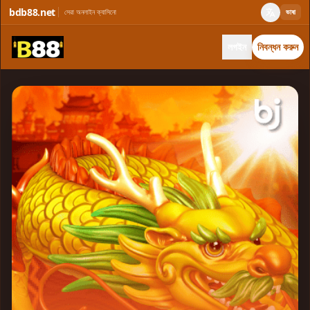
bdb88.net
সেরা অনলাইন ক্যাসিনো
ভাষা
লগইন
নিবন্ধন করুন