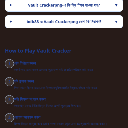
Vault Crackerpng-এ কি ফ্রি স্পিন পাওয়া যায়?
▼
bdb88-এ Vault Crackerpng খেলা কি নিরাপদ?
▼
How to Play Vault Cracker
বেট নির্ধারণ করুন
1
গেমটি শুরু করার আগে আপনার পছন্দমতো বেট বা বাজির পরিমাণ সেট করুন।
ভল্ট ক্র্যাক করুন
2
স্পিন বাটনে ক্লিক করুন এবং রিলগুলো ঘুরিয়ে ম্যাচিং সিম্বল খোঁজার চেষ্টা করুন।
জয়ী সিম্বল সংগ্রহ করুন
3
পেললাইন বরাবর নির্দিষ্ট সিম্বল মিললে আপনি পুরস্কার জিতবেন।
বোনাস আনলক করুন
4
বিশেষ সিম্বল সংগ্রহ করে ভল্টের গোপন বোনাস রাউন্ড এবং বড় জ্যাকপট আনলক করুন।