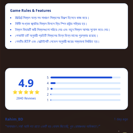
Game Rules & Features
Wild সিম্বল অন্য সব সাধারণ সিম্বলের বিকল্প হিসেবে কাজ করে।
নির্দিষ্ট সংখ্যক স্ক্যাটার সিম্বল মিললে ফ্রি স্পিন রাউন্ড সক্রিয় হয়।
টাম্বল ফিচারটি জয়ী সিম্বলগুলো সরিয়ে দেয় এবং নতুন সিম্বল আসার সুযোগ করে দেয়।
পেআউট চার্ট অনুযায়ী প্রতিটি সিম্বলের ভিন্ন ভিন্ন মানের পুরস্কার রয়েছে।
গেমটির RTP এবং ভোল্টাইলটি লেভেল অনুযায়ী জয়ের সম্ভাবনা নির্ধারিত হয়।
5
4.9
4
3
⭐⭐⭐⭐⭐
2
2840 Reviews
1
Rahim_BD
1 day ago
“অসাধারণ গেম! আমি গত রাতে একটি বড় বোনাস জিতেছি, খুব রোমাঞ্চকর অভিজ্ঞতা।”