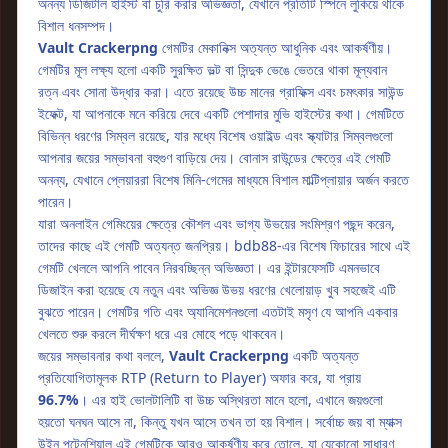
অনন্য ডিজিটাল হাইস্ট বা চুরি করার অভিজ্ঞতা, যেখানে প্রতিটি স্পিনে লুকিয়ে থাকে
বিশাল ধনসম্পদ।
Vault Crackerpng
গেমটির মেকানিক্স অত্যন্ত আধুনিক এবং আকর্ষণীয়।
গেমটির মূল লক্ষ্য হলো একটি সুরক্ষিত ভল্ট বা সিন্দুক ভেঙে ভেতরে থাকা মূল্যবান
রত্ন এবং সোনা উদ্ধার করা। এতে রয়েছে উচ্চ মানের গ্রাফিক্স এবং চমৎকার সাউন্ড
ইফেক্ট, যা আপনাকে মনে করিয়ে দেবে একটি পেশাদার মুভি হাইস্টের কথা। গেমটিতে
বিভিন্ন ধরণের সিম্বল রয়েছে, যার মধ্যে বিশেষ ওয়াইল্ড এবং স্ক্যাটার সিম্বলগুলো
আপনার জয়ের সম্ভাবনা বহুগুণ বাড়িয়ে দেয়। বোনাস রাউন্ডের ক্ষেত্রে এই গেমটি
অনন্য, যেখানে প্লেয়াররা বিশেষ মিনি-গেমের মাধ্যমে বিশাল মাল্টিপ্লায়ার অর্জন করতে
পারেন।
যারা অনলাইন গেমিংয়ের ক্ষেত্রে কৌশল এবং ভাগ্য উভয়ের সংমিশ্রণ পছন্দ করেন,
তাদের কাছে এই গেমটি অত্যন্ত জনপ্রিয়। bdb88-এর বিশেষ ফিচারের সাথে এই
গেমটি খেললে আপনি পাবেন নিরবচ্ছিন্ন অভিজ্ঞতা। এর ইন্টারফেসটি এমনভাবে
ডিজাইন করা হয়েছে যে নতুন এবং অভিজ্ঞ উভয় ধরণের খেলোয়াড় খুব সহজেই এটি
বুঝতে পারেন। গেমটির গতি এবং অ্যানিমেশনগুলো এতটাই মসৃণ যে আপনি একবার
খেলতে শুরু করলে দীর্ঘক্ষণ ধরে এর মোহে পড়ে থাকবেন।
জয়ের সম্ভাবনার কথা বললে,
Vault Crackerpng
একটি অত্যন্ত
প্রতিযোগিতামূলক RTP (Return to Player) অফার করে, যা প্রায়
96.7%
। এর হাই ভোলটালিটি বা উচ্চ অস্থিরতা মানে হলো, এখানে জয়গুলো
হয়তো ঘনঘন আসে না, কিন্তু যখন আসে তখন তা হয় বিশাল। সর্বোচ্চ জয় বা ম্যাক্স
উইন পটেনশিয়াল এই গেমটিকে আরও আকর্ষণীয় করে তোলে, যা যেকোনো সাধারণ