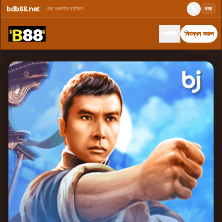
bdb88.net
সেরা অনলাইন ক্যাসিনো
ভাষা
লগইন
নিবন্ধন করুন