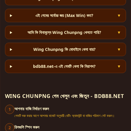
এই গেমের সর্বোচ্চ জয় (Max Win) কত?
▼
আমি কি বিনামূল্যে Wing Chunpng খেলতে পারি?
▼
Wing Chunpng কি মোবাইলে খেলা যায়?
▼
bdb88.net-এ এই গেমটি খেলা কি নিরাপদ?
▼
WING CHUNPNG গেম খেলুন এবং জিতুন - BDB88.NET
আপনার বাজি নির্ধারণ করুন
1
গেমটি শুরু করার আগে আপনার বাজেট অনুযায়ী বেটিং অ্যামাউন্ট বা বাজির পরিমাণ সেট করুন।
রিলগুলি স্পিন করুন
2