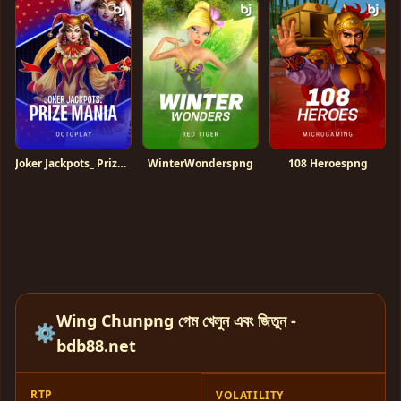
Joker Jackpots_ Prize Maniapng
WinterWonderspng
108 Heroespng
Wing Chunpng গেম খেলুন এবং জিতুন -
⚙️
bdb88.net
RTP
VOLATILITY