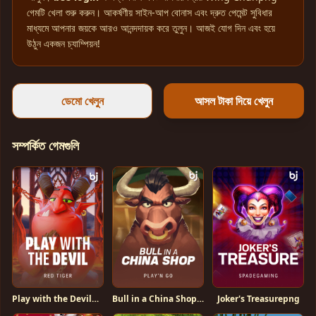
গেমটি খেলা শুরু করুন। আকর্ষণীয় সাইন-আপ বোনাস এবং দ্রুত পেমেন্ট সুবিধার
মাধ্যমে আপনার জয়কে আরও আনন্দদায়ক করে তুলুন। আজই যোগ দিন এবং হয়ে
উঠুন একজন চ্যাম্পিয়ন!
ডেমো খেলুন
আসল টাকা দিয়ে খেলুন
সম্পর্কিত গেমগুলি
Play with the Devilpng
Bull in a China Shoppng
Joker's Treasurepng